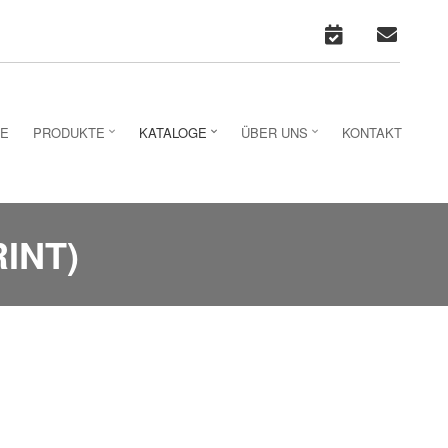
calenda
con
TE
PRODUKTE
KATALOGE
ÜBER UNS
KONTAKT
INT)