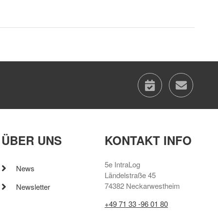
calenda
con
ÜBER UNS
KONTAKT INFO
5e IntraLog
News
Ländelstraße 45
74382 Neckarwestheim
Newsletter
+49 71 33 -96 01 80